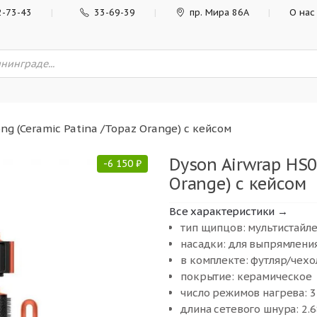
2-73-43
33-69-39
пр. Мира 86А
О нас
ng (Ceramic Patina /Topaz Orange) с кейсом
Dyson Airwrap HS0
-
6 150
₽
Orange) с кейсом
Все характеристики →
тип щипцов: мультистайл
насадки: для выпрямлени
в комплекте: футляр/чехо
покрытие: керамическое
число режимов нагрева: 3
длина сетевого шнура: 2.6