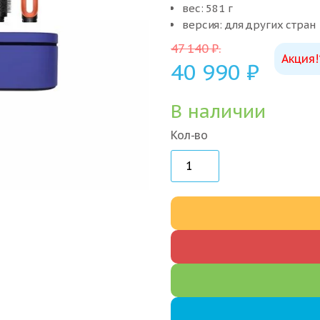
вес: 581 г
версия: для других стран
47 140
₽
.
Акция!
40 990
₽
В наличии
Кол-во