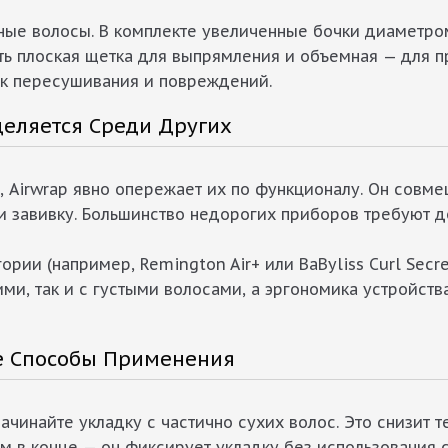
ные волосы. В комплекте увеличенные бочки диаметро
сть плоская щетка для выпрямления и объемная — для
ск пересушивания и повреждений.
деляется Среди Других
 Airwrap явно опережает их по функционалу. Он совм
 и завивку. Большинство недорогих приборов требуют д
ории (например, Remington Air+ или BaByliss Curl Secr
ими, так и с густыми волосами, а эргономика устройст
е Способы Применения
ачинайте укладку с частично сухих волос. Это снизит 
м в конце — он фиксирует укладку без использования 