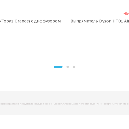
41
 /Topaz Orange) с диффузором
Выпрямитель Dyson HT01 Airs
й характер и представленны для ознакомления. Страница не является публичной офертой. Уточняйте инфо