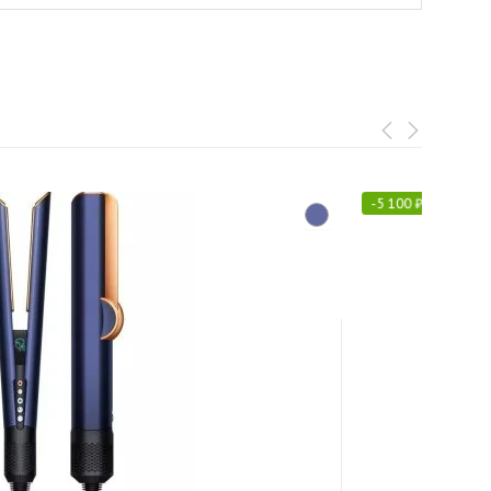
-
5 100
₽