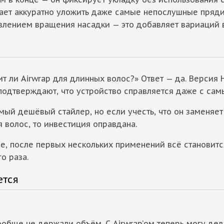
гает аккуратно уложить даже самые непослушные пряд
влением вращения насадки — это добавляет вариаций в
т ли Airwrap для длинных волос?» Ответ — да. Версия 
 подтверждают, что устройство справляется даже с са
мый дешёвый стайлер, но если учесть, что он заменяет
волос, то инвестиция оправдана.
е, после первых нескольких применений всё становится
о раза.
ется
ообще не держали объём. С Airwrap’ом теперь могу дел