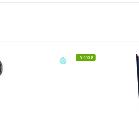
-
5 400
₽