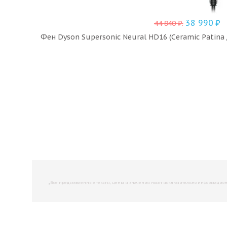
38 990
₽
44 840
₽
.
Фен Dyson Supersonic Neural HD16 (Ceramic Patina
,
Все представленные тексты, цены и значения носят исключительно информационны