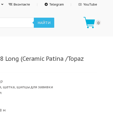
Вконтакте
Telegram
YouTube
НАЙТИ
0
8 Long (Ceramic Patina /Topaz
ер
я, щетка, щипцы для завивки
л
8 м