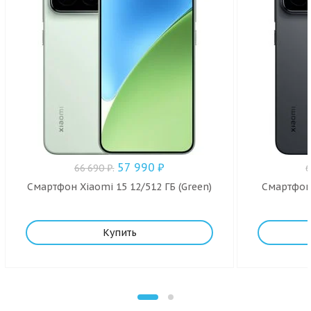
57 990
₽
66 690
₽
.
Смартфон Xiaomi 15 12/512 ГБ (Green)
Смартфон 
Купить