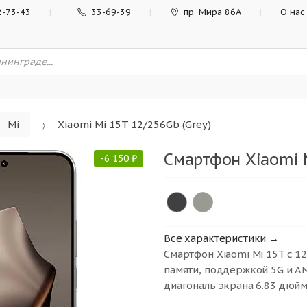
2-73-43
33-69-39
пр. Мира 86А
О нас
Mi
Xiaomi Mi 15T 12/256Gb (Grey)
Смартфон Xiaomi M
-
6 150
₽
Все характеристики →
Смартфон Xiaomi Mi 15T с 1
памяти, поддержкой 5G и A
диагональ экрана 6.83 дюйма