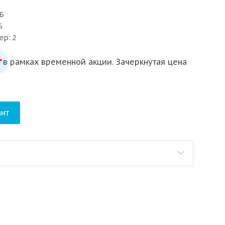
Б
Б
ер: 2
 в рамках временной акции. Зачеркнутая цена
*
нт