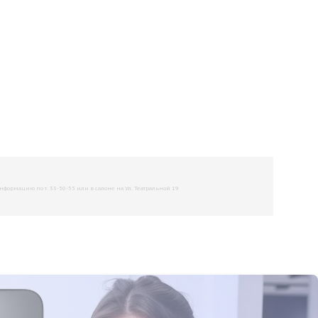
рмацию по т. 33-50-55 или в салоне на Ул. Театральной 19