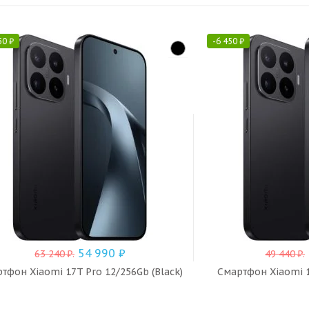
50
₽
-
6 450
₽
54 990
₽
63 240
₽
.
49 440
₽
.
тфон Xiaomi 17T Pro 12/256Gb (Black)
Смартфон Xiaomi 1