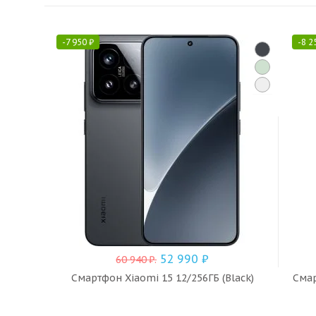
-
7 950
₽
-
8 2
52 990
₽
60 940
₽
.
Смартфон Xiaomi 15 12/256ГБ (Black)
Смар