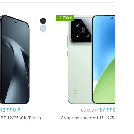
-
8 700
₽
42 990
₽
57 990
₽
66 690
₽
.
7T 12/256Gb (Black)
Смартфон Xiaomi 15 12/512 ГБ (Gre