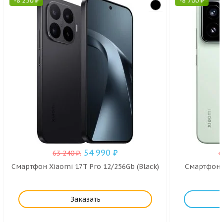
-
8 250
₽
-
8 700
₽
54 990
₽
63 240
₽
.
Смартфон Xiaomi 17T Pro 12/256Gb (Black)
Смартфон X
Заказать