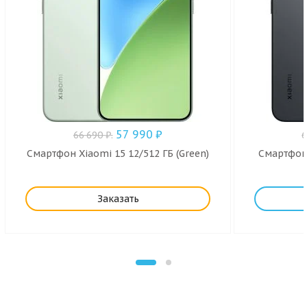
57 990
₽
66 690
₽
.
Смартфон Xiaomi 15 12/512 ГБ (Green)
Смартфон 
Заказать