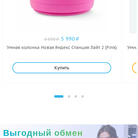
5 990
₽
6 650
₽
.
Умная колонка Новая Яндекс Станция Лайт 2 (Pink)
Умна
Купить
Выгодный обмен