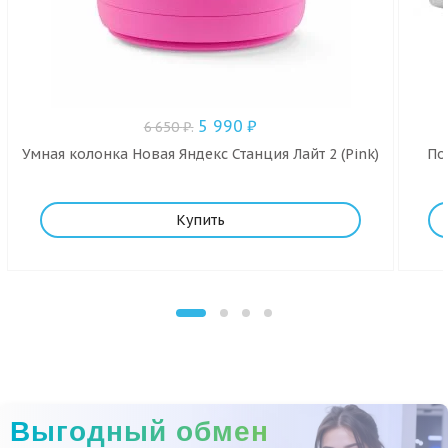
5 990
₽
6 650
₽
.
Умная колонка Новая Яндекс Станция Лайт 2 (Pink)
Пор
Купить
Выгодный обмен