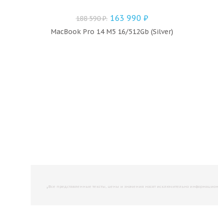
163 990
₽
188 590
₽
.
MacBook Pro 14 M5 16/512Gb (Silver)
,
Все представленные тексты, цены и значения носят исключительно информационны