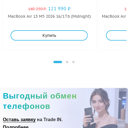
121 990
₽
140 290
₽
.
1
MacBook Air 13 M5 2026 16/1Tb (Midnight)
MacBook Air 
Купить
Выгодный обмен
телефонов
Оставь заявку
на Trade IN.
Подробнее...