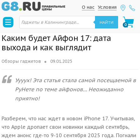
S
S
О нас
Условия
k
k
П
i
i
о
НАЙТИ
0
и
p
p
с
к
t
t
Каким будет Айфон 17: дата
т
о
o
o
выхода и как выглядит
в
n
c
а
р
a
o
о
Обзоры гаджетов
09.01.2025
в
v
n
i
t
Уууух! Эта статья стала самой посещаемой в
g
e
РуНете по теме айфонов… Неожиданно
a
n
t
t
приятно!
i
o
Разберем, что нас ждет в новом iPhone 17. Учитывая,
n
что Apple дропает свои новинки каждый сентябрь,
ждем анонс где-то 9-10 сентября 2025 года. Погнали