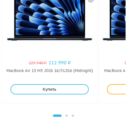
112 990
₽
129 940
₽
.
1
MacBook Air 13 M5 2026 16/512Gb (Midnight)
MacBook Air
Купить