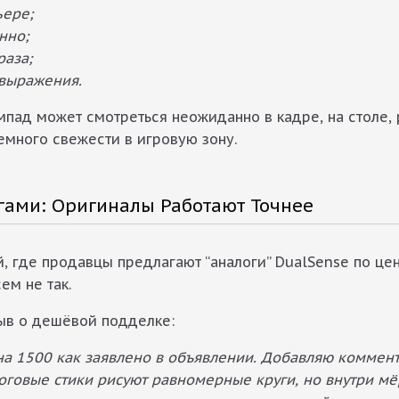
ьере;
нно;
раза;
выражения.
еймпад может смотреться неожиданно в кадре, на столе
емного свежести в игровую зону.
ами: Оригиналы Работают Точнее
 где продавцы предлагают “аналоги” DualSense по цен
ем не так.
зыв о дешёвой подделке:
 на 1500 как заявлено в объявлении. Добавляю коммен
логовые стики рисуют равномерные круги, но внутри м