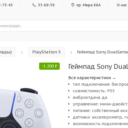
2-73-43
33-69-39
пр. Мира 86А
О нас
мпады)
PlayStation 5
Геймпад Sony DualSense
Геймпад Sony Dual
-
1 200
₽
Все характеристики →
тип подключения: беспро
совместимость: PS5
виброотдача: да
управление: мини-джойсти
питание: собственный ак
датчики: акселерометр, г
возможность подключения