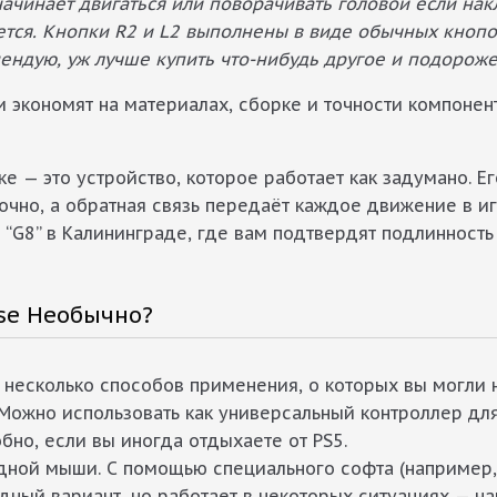
чинает двигаться или поворачивать головой если накл
тся. Кнопки R2 и L2 выполнены в виде обычных кнопок
ендую, уж лучше купить что-нибудь другое и подороже
 экономят на материалах, сборке и точности компоне
е — это устройство, которое работает как задумано. Е
очно, а обратная связь передаёт каждое движение в иг
“G8” в Калининграде, где вам подтвердят подлинность 
se Необычно?
от несколько способов применения, о которых вы могли 
 Можно использовать как универсальный контроллер для
но, если вы иногда отдыхаете от PS5.
одной мыши. С помощью специального софта (например
ный вариант, но работает в некоторых ситуациях — н