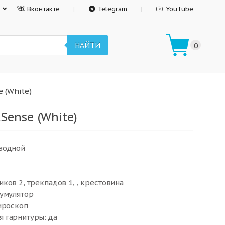
Вконтакте
Telegram
YouTube
НАЙТИ
0
 (White)
Sense (White)
водной
ков 2, трекпадов 1, , крестовина
кумулятор
ироскоп
 гарнитуры: да