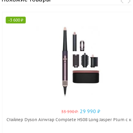
-
3 600
₽
29 990
₽
33 590
₽
.
Стайлер Dyson Airwrap Complete HS08 Long Jasper Plum с ке