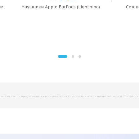
 м
Наушники Apple EarPods (Lightning)
Сетев
й характер и представленны для ознакомления. Страница не является публичной офертой. Уточняйте инфо