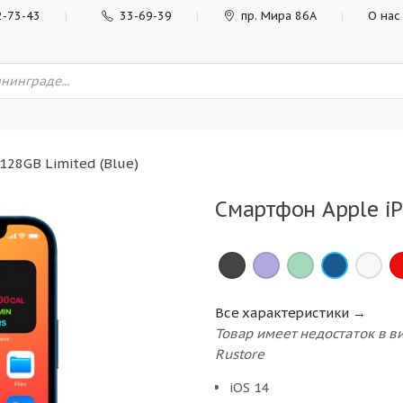
2-73-43
33-69-39
пр. Мира 86А
О нас
128GB Limited (Blue)
Смартфон Apple iP
×
×
×
×
×
×
Все характеристики →
Товар имеет недостаток в 
Rustore
iOS 14