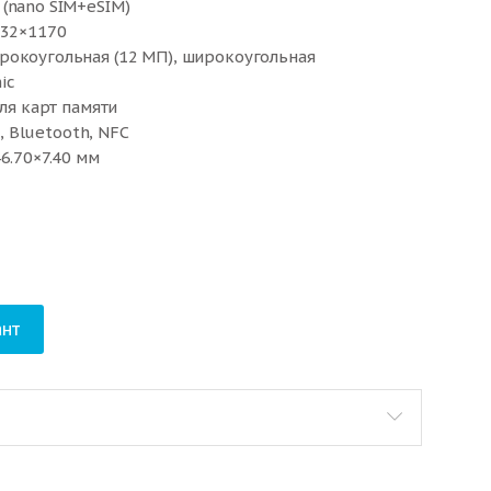
(nano SIM+eSIM)
532×1170
рокоугольная (12 МП), широкоугольная
ic
для карт памяти
i, Bluetooth, NFC
6.70×7.40 мм
нт