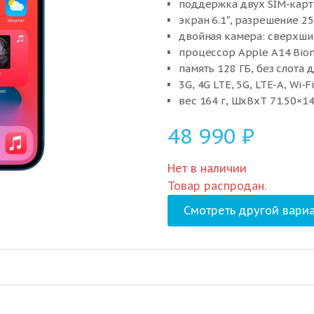
поддержка двух SIM-карт 
экран 6.1″, разрешение 2
двойная камера: сверхши
процессор Apple A14 Bion
память 128 ГБ, без слота 
3G, 4G LTE, 5G, LTE-A, Wi-F
вес 164 г, ШxВxТ 71.50×14
48 990
₽
Нет в наличии
Товар распродан.
Смотреть другой вариа