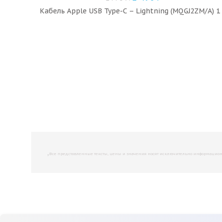
Кабель Apple USB Type-C – Lightning (MQGJ2ZM/A) 1
,
Все представленные тексты, цены и значения носят исключительно информационны