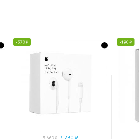
-
370
₽
-
190
₽
3 290
₽
3 660
₽
.