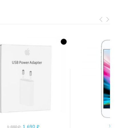
1 690
₽
33 990
1 880
₽
.