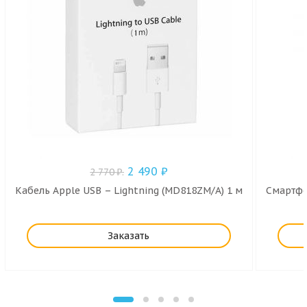
2 490
₽
2 770
₽
.
Кабель Apple USB – Lightning (MD818ZM/A) 1 м
Смартфо
Заказать