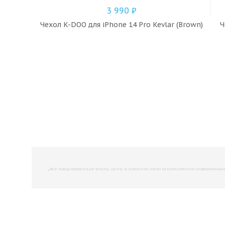
3 990
₽
Чехол K-DOO для iPhone 14 Pro Kevlar (Brown)
Ч
,
Все представленные тексты, цены и значения носят исключительно информационны