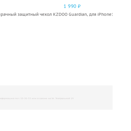
1 990
₽
рачный защитный чехол KZDOO Guardian, для iPhone15 Pro (П
рмацию по т. 33-50-55 или в салоне на Ул. Театральной 19