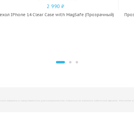
2 990
₽
ехол IPhone 14 Clear Case with MagSafe (Прозрачный)
Проз
й характер и представленны для ознакомления. Страница не является публичной офертой. Уточняйте инфо