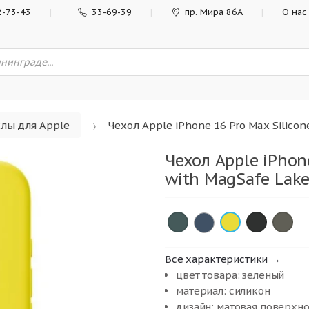
2-73-43
33-69-39
пр. Мира 86А
О нас
лы для Apple
Чехол Apple iPhone 16 Pro Max Silicon
Чехол Apple iPhone
with MagSafe Lake
×
×
×
×
Все характеристики →
цвет товара: зеленый
материал: силикон
дизайн: матовая поверхн