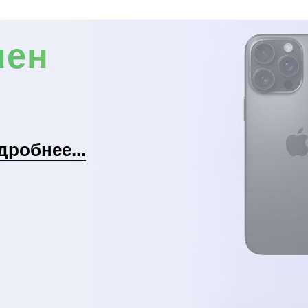
мен
дробнее...