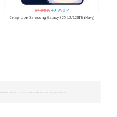
49 990
₽
57 490
₽
.
)
Смартфон Samsung Galaxy S25 12/128ГБ (Navy)
Смарт
рмацию по т. 33-50-55 или в салоне на Ул. Театральной 19