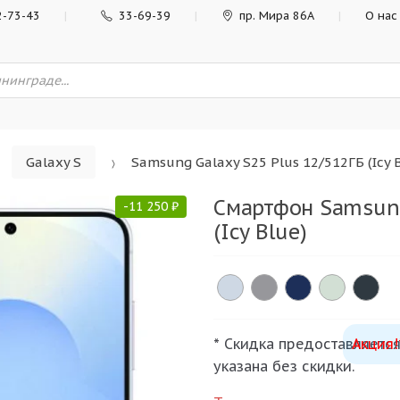
2-73-43
33-69-39
пр. Мира 86А
О нас
Galaxy S
Samsung Galaxy S25 Plus 12/512ГБ (Icy 
Смартфон Samsung
-
11 250
₽
(Icy Blue)
* Скидка предоставляется
Акция!
указана без скидки.