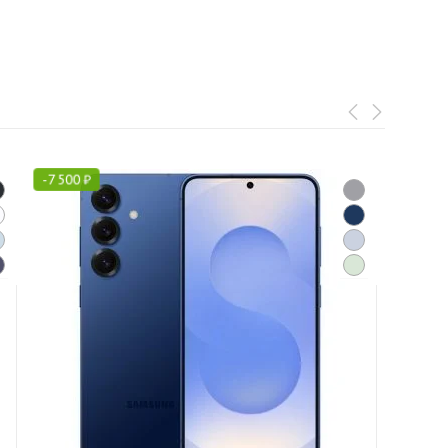
-
7 500
₽
-
6 600