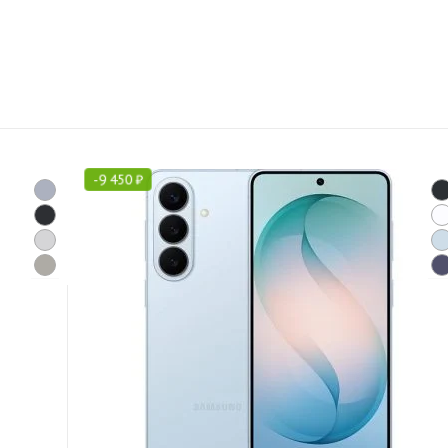
-
9 450
₽