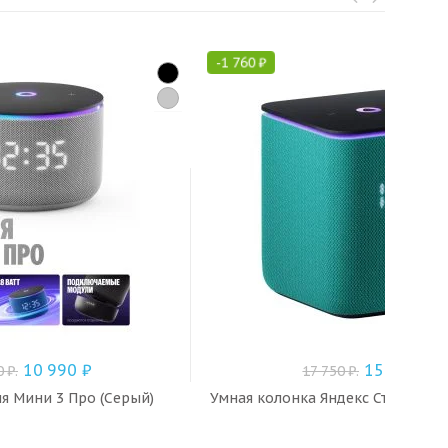
-
1 760
₽
10 990
₽
15 990
₽
0
₽
.
17 750
₽
.
я Мини 3 Про (Серый)
Умная колонка Яндекс Станция М