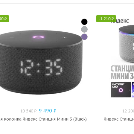
50
₽
-
1 210
₽
9 490
₽
10 540
₽
.
12 20
я колонка Яндекс Станция Мини 3 (Black)
Яндекс Станци