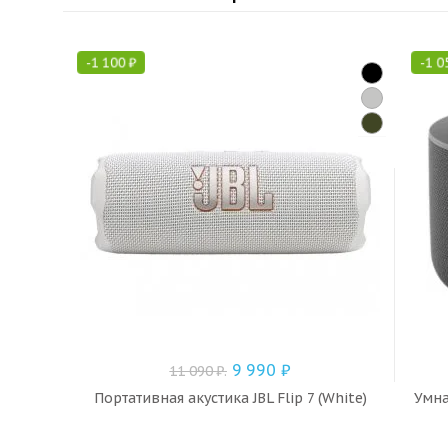
-
1 100
₽
-
1 0
9 990
₽
11 090
₽
.
Портативная акустика JBL Flip 7 (White)
Умна