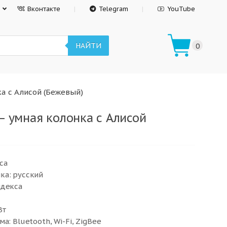
Вконтакте
Telegram
YouTube
НАЙТИ
0
ка с Алисой (Бежевый)
– умная колонка с Алисой
са
ка: русский
ндекса
Вт
а: Bluetooth, Wi-Fi, ZigBee