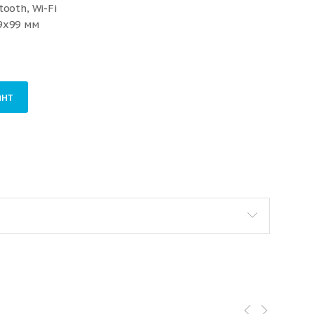
ooth, Wi-Fi
9x99 мм
нт