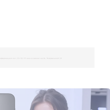
рмацию по т. 33-50-55 или в салоне на Ул. Театральной 19