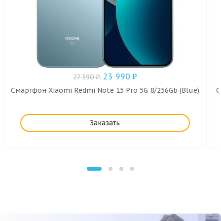
23 990
₽
27 590
₽
.
Смартфон Xiaomi Redmi Note 15 Pro 5G 8/256Gb (Blue)
С
Заказать