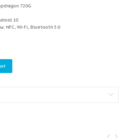
apdragon 720G
droid 10
 NFC, Wi-Fi, Bluetooth 5.0
нт