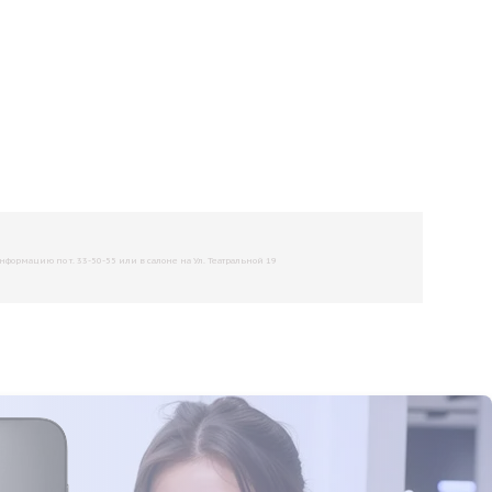
рмацию по т. 33-50-55 или в салоне на Ул. Театральной 19