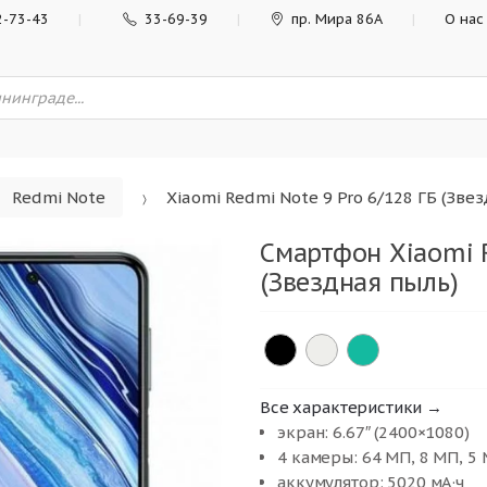
2-73-43
33-69-39
пр. Мира 86А
О нас
Redmi Note
Xiaomi Redmi Note 9 Pro 6/128 ГБ (Зве
Смартфон Xiaomi R
(Звездная пыль)
Все характеристики →
экран: 6.67″ (2400×1080)
4 камеры: 64 МП, 8 МП, 5
аккумулятор: 5020 мА·ч