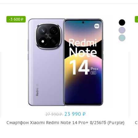
-
3 600
₽
23 990
₽
27 590
₽
.
Смартфон Xiaomi Redmi Note 14 Pro+ 8/256Гб (Purple)
С