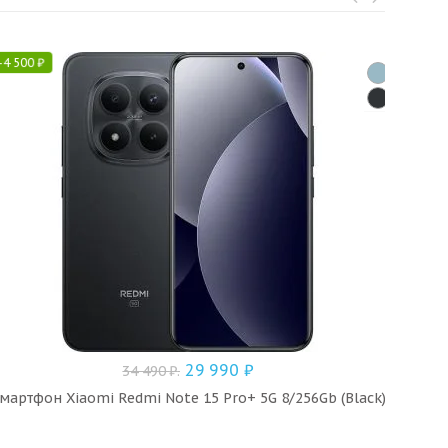
-
4 500
₽
-
3 
29 990
₽
34 490
₽
.
мартфон Xiaomi Redmi Note 15 Pro+ 5G 8/256Gb (Black)
Сма