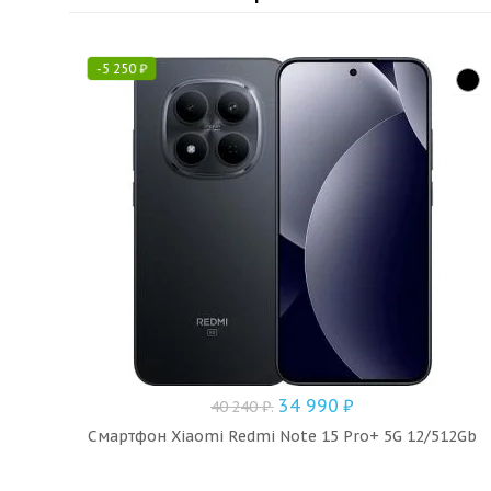
-
5 250
₽
34 990
₽
40 240
₽
.
Смартфон Xiaomi Redmi Note 15 Pro+ 5G 12/512Gb