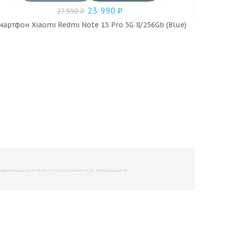
23 990
₽
27 590
₽
.
мартфон Xiaomi Redmi Note 15 Pro 5G 8/256Gb (Blue)
Смарт
рмацию по т. 33-50-55 или в салоне на Ул. Театральной 19