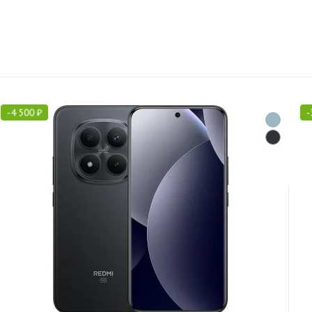
-
4 500
₽
-