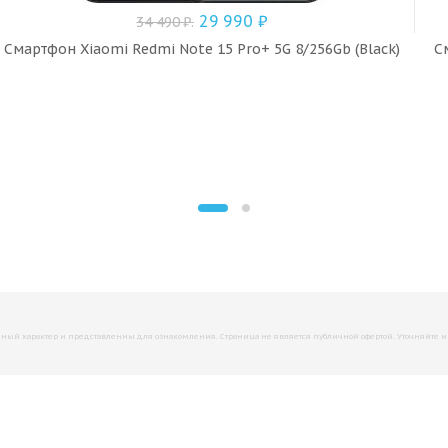
29 990
₽
34 490
₽
.
Смартфон Xiaomi Redmi Note 15 Pro+ 5G 8/256Gb (Black)
С
й характер и представленны для ознакомления. Страница не является публичной офертой. Уточняйте инфо