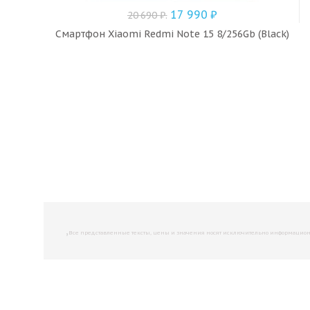
17 990
₽
20 690
₽
.
Смартфон Xiaomi Redmi Note 15 8/256Gb (Black)
,
Все представленные тексты, цены и значения носят исключительно информационны