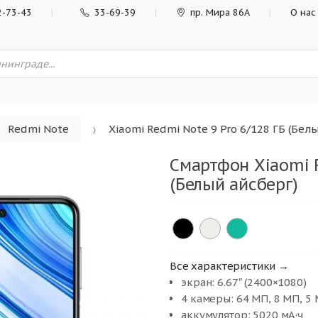
2-73-43
33-69-39
пр. Мира 86А
О нас
Redmi Note
Xiaomi Redmi Note 9 Pro 6/128 ГБ (Бел
Смартфон Xiaomi R
(Белый айсберг)
Все характеристики →
экран: 6.67″ (2400×1080)
4 камеры: 64 МП, 8 МП, 5
аккумулятор: 5020 мА·ч