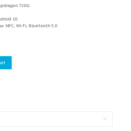
apdragon 720G
droid 10
 NFC, Wi-Fi, Bluetooth 5.0
нт