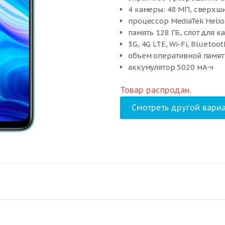
4 камеры: 48 МП, сверхши
процессор MediaTek Helio
память 128 ГБ, слот для к
3G, 4G LTE, Wi-Fi, Bluetoot
объем оперативной памят
аккумулятор 5020 мА⋅ч
вес 199 г, ШxВxТ 77.20×16
Товар распродан.
Смотреть другой вариа