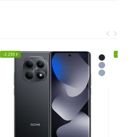
-
2 250
₽
-
3 300
₽