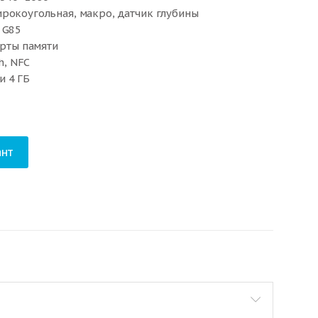
рокоугольная, макро, датчик глубины
 G85
арты памяти
h, NFC
и 4 ГБ
2.30×8.90 мм
нт