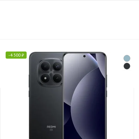
-
4 500
₽