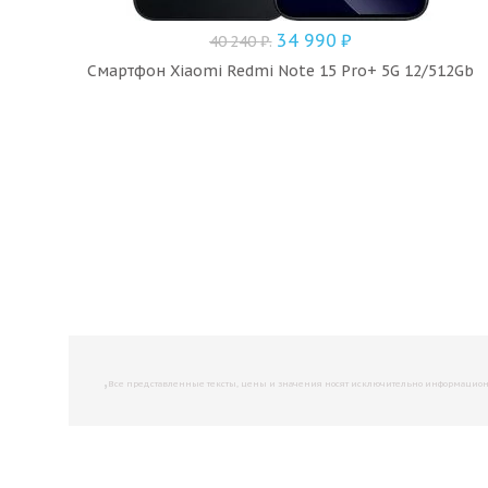
34 990
₽
40 240
₽
.
Смартфон Xiaomi Redmi Note 15 Pro+ 5G 12/512Gb
,
Все представленные тексты, цены и значения носят исключительно информационны