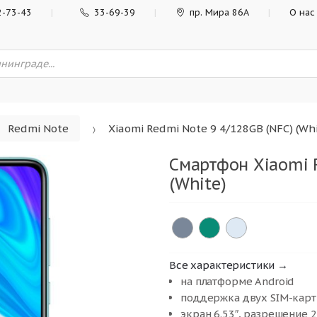
2-73-43
33-69-39
пр. Мира 86А
О нас
Redmi Note
Xiaomi Redmi Note 9 4/128GB (NFC) (Whi
Смартфон Xiaomi 
(White)
Все характеристики →
на платформе Android
поддержка двух SIM-карт
экран 6.53″, разрешение 