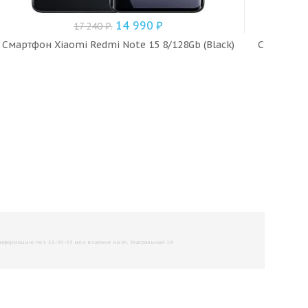
14 990
₽
17 240
₽
.
Смартфон Xiaomi Redmi Note 15 8/128Gb (Black)
Смартфон 
рмацию по т. 33-50-55 или в салоне на Ул. Театральной 19