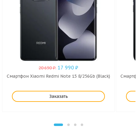
17 990
₽
20 690
₽
.
Смартфон Xiaomi Redmi Note 15 8/256Gb (Black)
Смартф
Заказать