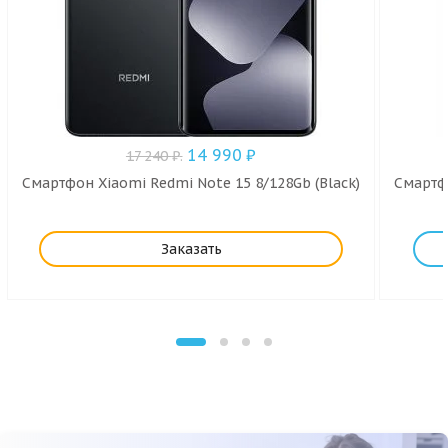
14 990
₽
17 240
₽
.
Смартфон Xiaomi Redmi Note 15 8/128Gb (Black)
Смартфо
Заказать