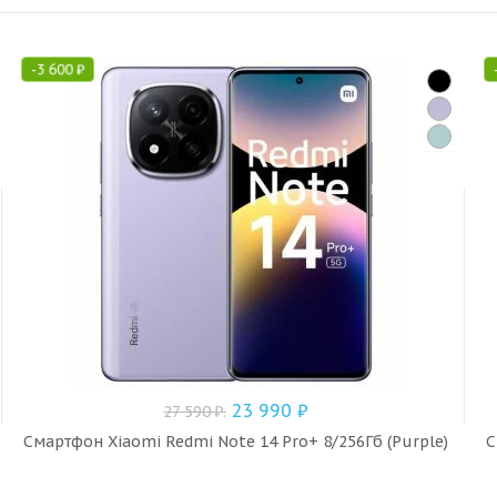
-
3 600
₽
23 990
₽
27 590
₽
.
Смартфон Xiaomi Redmi Note 14 Pro+ 8/256Гб (Purple)
С