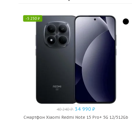
-
5 250
₽
34 990
₽
40 240
₽
.
Смартфон Xiaomi Redmi Note 15 Pro+ 5G 12/512Gb