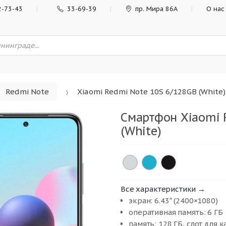
2-73-43
33-69-39
пр. Мира 86А
О нас
Redmi Note
Xiaomi Redmi Note 10S 6/128GB (White)
Смартфон Xiaomi 
(White)
Все характеристики →
экран: 6.43″ (2400×1080)
оперативная память: 6 ГБ
память: 128 ГБ, слот для 