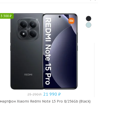
-
3 300
₽
-
2 700
₽
21 990
₽
25 290
₽
.
мартфон Xiaomi Redmi Note 15 Pro 8/256Gb (Black)
Смартфо