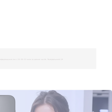
рмацию по т. 33-50-55 или в салоне на Ул. Театральной 19