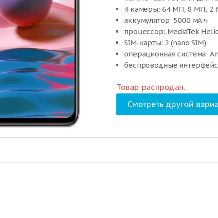
4 камеры: 64 МП, 8 МП, 2
аккумулятор: 5000 мА·ч
процессор: MediaTek Heli
SIM-карты: 2 (nano SIM)
операционная система: An
беспроводные интерфейсы:
интернет: 4G LTE
Товар распродан.
степень защиты: IP53
вес: 179 г
Смотреть другой вариа