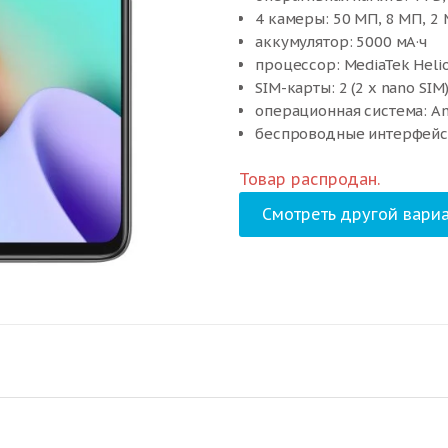
4 камеры: 50 МП, 8 МП, 2
аккумулятор: 5000 мА·ч
процессор: MediaTek Heli
SIM-карты: 2 (2 x nano SIM
операционная система: An
беспроводные интерфейсы:
стандарт связи: 4G LTE, 3G
Товар распродан.
вес: 181 г
Смотреть другой вариа