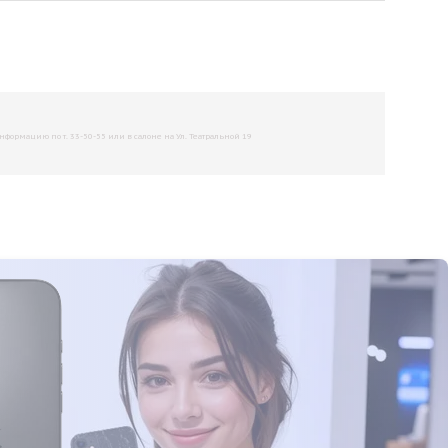
рмацию по т. 33-50-55 или в салоне на Ул. Театральной 19