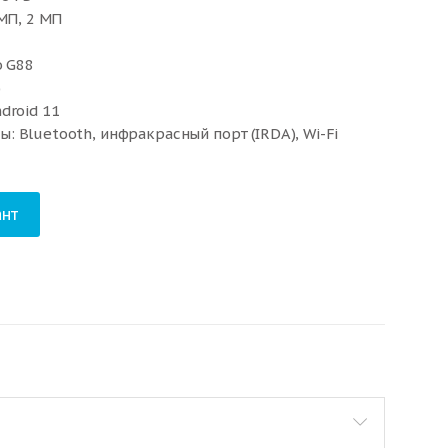
 МП, 2 МП
o G88
)
droid 11
 Bluetooth, инфракрасный порт (IRDA), Wi-Fi
, 2G
нт