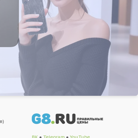
в)
ВК
●
Telegram
●
YouTube