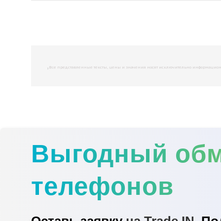
,
Все представленные тексты, цены и значения носят исключительно информационны
Выгодный об
телефонов
Оставь заявку
на Trade IN.
По