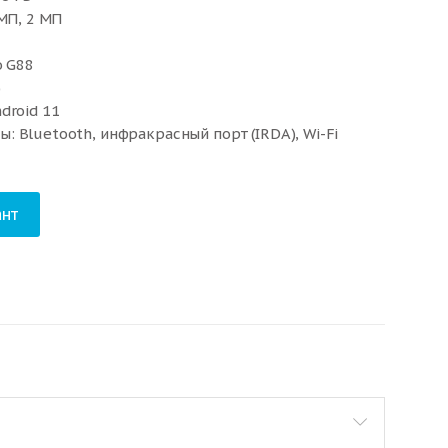
 МП, 2 МП
o G88
)
droid 11
 Bluetooth, инфракрасный порт (IRDA), Wi-Fi
, 2G
нт