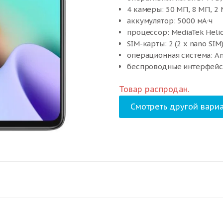
4 камеры: 50 МП, 8 МП, 2
аккумулятор: 5000 мА·ч
процессор: MediaTek Heli
SIM-карты: 2 (2 x nano SIM
операционная система: An
беспроводные интерфейсы:
стандарт связи: 4G LTE, 3G
Товар распродан.
вес: 181 г
Смотреть другой вариа