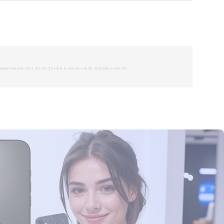
рмацию по т. 33-50-55 или в салоне на Ул. Театральной 19