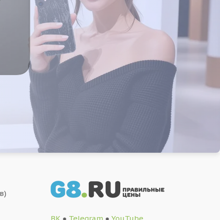
в)
ВК
●
Telegram
●
YouTube