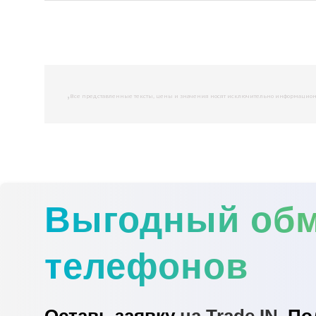
,
Все представленные тексты, цены и значения носят исключительно информационны
Выгодный об
телефонов
Оставь заявку
на Trade IN.
По