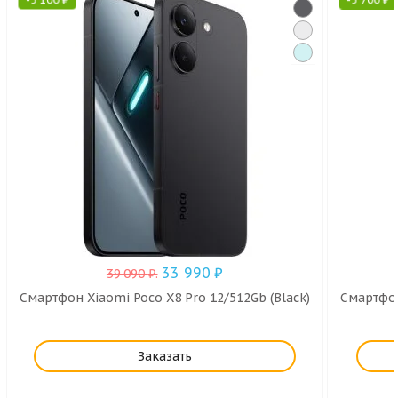
33 990
₽
39 090
₽
.
Смартфон Xiaomi Poco X8 Pro 12/512Gb (Black)
Смартфон
Заказать