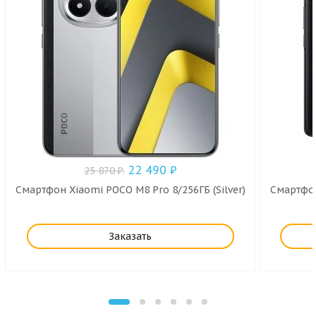
22 490
₽
25 870
₽
.
Смартфон Xiaomi POCO M8 Pro 8/256ГБ (Silver)
Смартфон
Заказать