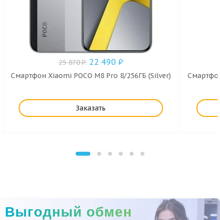
22 490
₽
25 870
₽
.
Смартфон Xiaomi POCO M8 Pro 8/256ГБ (Silver)
Смартфон
Заказать
Выгодный обмен