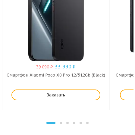
33 990
₽
39 090
₽
.
Смартфон Xiaomi Poco X8 Pro 12/512Gb (Black)
Смартфон
Заказать