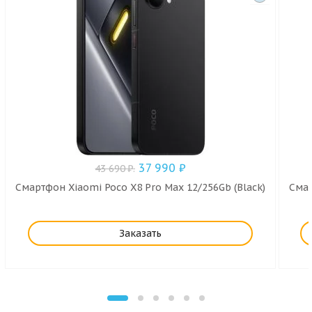
37 990
₽
43 690
₽
.
Смартфон Xiaomi Poco X8 Pro Max 12/256Gb (Black)
Смар
Заказать