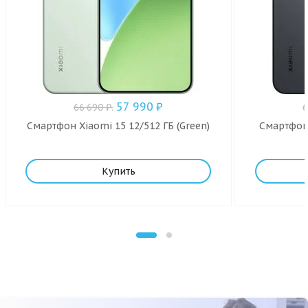
57 990
₽
66 690
₽
.
Смартфон Xiaomi 15 12/512 ГБ (Green)
Смартфон 
Купить