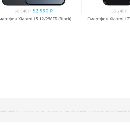
52 990
₽
60 940
₽
.
63 240
₽
.
мартфон Xiaomi 15 12/256ГБ (Black)
Смартфон Xiaomi 17T
й характер и представленны для ознакомления. Страница не является публичной офертой. Уточняйте инфо