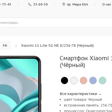
2-73-43
33-69-39
пр. Мира 86А
О нас
Mi
Xiaomi 11 Lite 5G NE 8/256 ГБ (Чёрный)
Смартфон Xiaomi 1
(Чёрный)
Все характеристики →
цвет товара: Чёрный
встроенная память: 256 Г
процессор: Qualcomm Sna