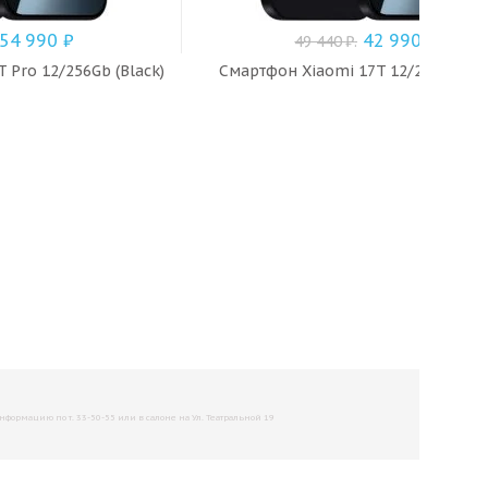
54 990
₽
42 990
₽
49 440
₽
.
 Pro 12/256Gb (Black)
Смартфон Xiaomi 17T 12/256Gb (Bl
рмацию по т. 33-50-55 или в салоне на Ул. Театральной 19