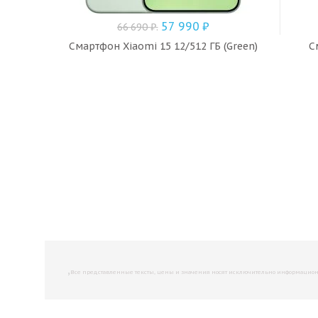
57 990
₽
66 690
₽
.
Смартфон Xiaomi 15 12/512 ГБ (Green)
С
,
Все представленные тексты, цены и значения носят исключительно информационны