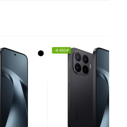
-
6 450
₽