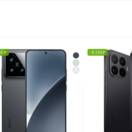
50
₽
-
8 250
₽