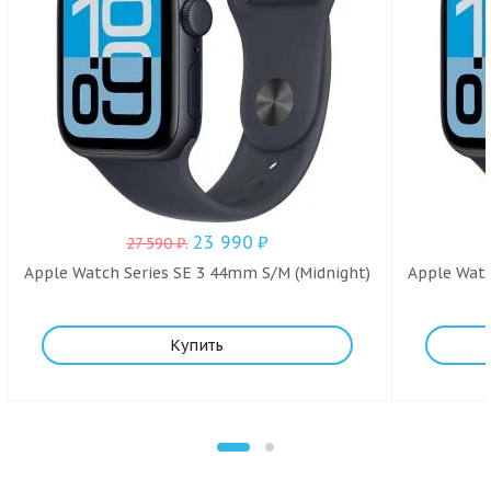
23 990
₽
27 590
₽
.
Apple Watch Series SE 3 44mm S/M (Midnight)
Apple Watc
Купить