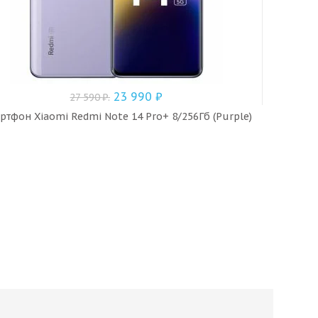
23 990
₽
27 590
₽
.
ртфон Xiaomi Redmi Note 14 Pro+ 8/256Гб (Purple)
Смартфо