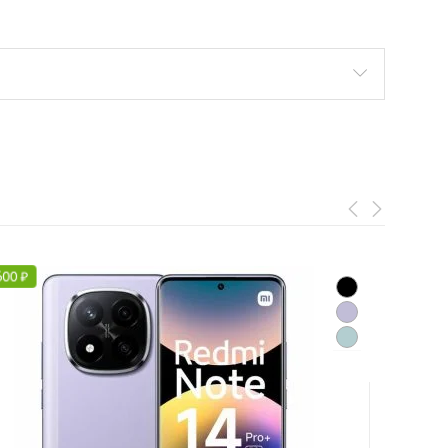
600
₽
-
2 700
₽