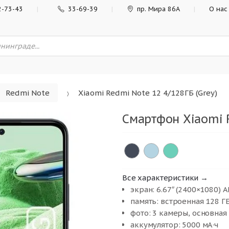
2-73-43
33-69-39
пр. Мира 86А
О нас
Redmi Note
Xiaomi Redmi Note 12 4/128ГБ (Grey)
Смартфон Xiaomi R
Все характеристики →
экран: 6.67″ (2400×1080) 
память: встроенная 128 ГБ,
фото: 3 камеры, основная
аккумулятор: 5000 мА·ч