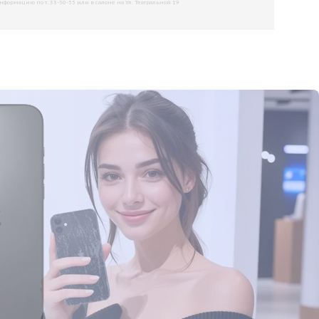
рмацию по т. 33-50-55 или в салоне на Ул. Театральной 19