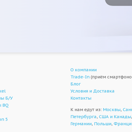
О компании
Trade-In
(приём смартфоно
Блог
xel
Условия и Доставка
ы Б/У
Контакты
ы BQ
К нам едут из:
Москвы
,
Сан
Петербурга
,
США и Канады
on 5
Германии
,
Польши
,
Франци