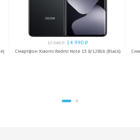
14 990
₽
17 240
₽
.
e)
Смартфон Xiaomi Redmi Note 15 8/128Gb (Black)
Сма