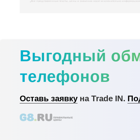
Все представленные тексты, цены и значения носят исключительно информационны
Выгодный об
телефонов
Оставь заявку
на Trade IN.
По