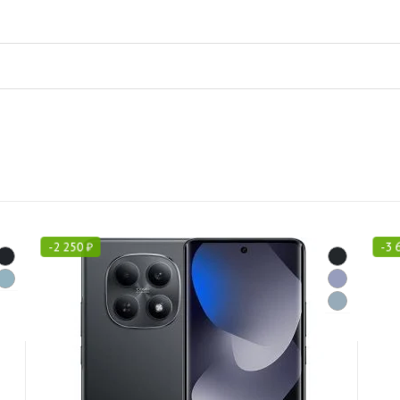
-
2 250
₽
-
3 