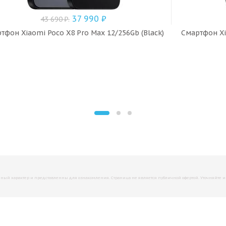
37 990
₽
43 690
₽
.
тфон Xiaomi Poco X8 Pro Max 12/256Gb (Black)
Смартфон Xi
й характер и представленны для ознакомления. Страница не является публичной офертой. Уточняйте инфо