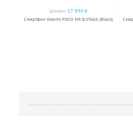
17 990
₽
20 690
₽
.
Смартфон Xiaomi POCO M8 8/256Gb (Black)
Смар
,
Все представленные тексты, цены и значения носят исключительно информационны