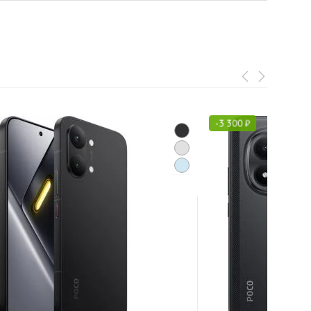
-
3 300
₽