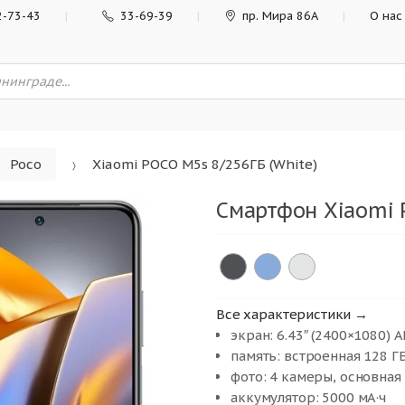
2-73-43
33-69-39
пр. Мира 86А
О нас
Poco
Xiaomi POCO M5s 8/256ГБ (White)
Смартфон Xiaomi 
Все характеристики →
экран: 6.43″ (2400×1080) 
память: встроенная 128 ГБ,
фото: 4 камеры, основная
аккумулятор: 5000 мА·ч