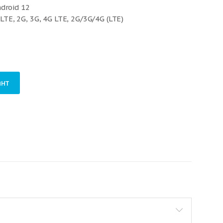
droid 12
LTE, 2G, 3G, 4G LTE, 2G/3G/4G (LTE)
нт