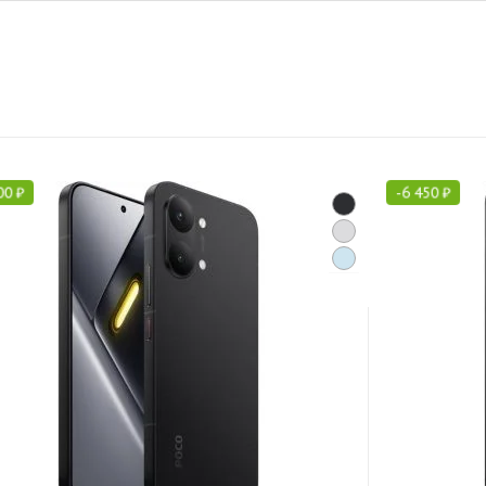
00
₽
-
6 450
₽