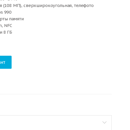
я (108 МП), сверхширокоугольная, телефото
s 990
арты памяти
h, NFC
и 8 ГБ
4.80×8.10 мм
нт