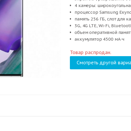
4 камеры: широкоугольна
процессор Samsung Exyno
память 256 ГБ, слот для к
3G, 4G LTE, Wi-Fi, Bluetoot
объем оперативной памят
аккумулятор 4500 мА⋅ч
вес 208 г, ШxВxТ 77.20×16
Товар распродан.
Смотреть другой вариа