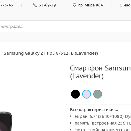
2-73-43
33-69-39
пр. Мира 86А
О нас
Samsung Galaxy Z Flip5 8/512ГБ (Lavender)
Смартфон Samsung 
(Lavender)
×
×
×
Все характеристики →
экран: 6.7″ (2640×1080) 
память: встроенная 256 ГБ
фото: двойная камера, ос