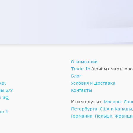
О компании
Trade-In
(приём смартфоно
Блог
xel
Условия и Доставка
ы Б/У
Контакты
ы BQ
К нам едут из:
Москвы
,
Сан
Петербурга
,
США и Канады
on 5
Германии
,
Польши
,
Франци