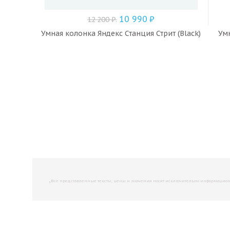
10 990
₽
12 200
₽
.
Умная колонка Яндекс Станция Стрит (Black)
Умн
,
Все представленные тексты, цены и значения носят исключительно информационны