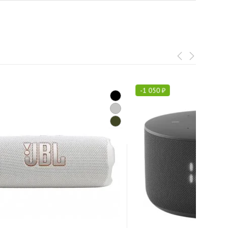
-
1 050
₽