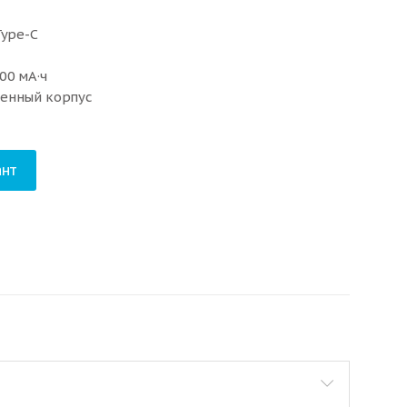
Type-C
00 мА·ч
щенный корпус
нт