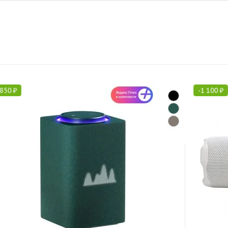
 850
₽
-
1 100
₽