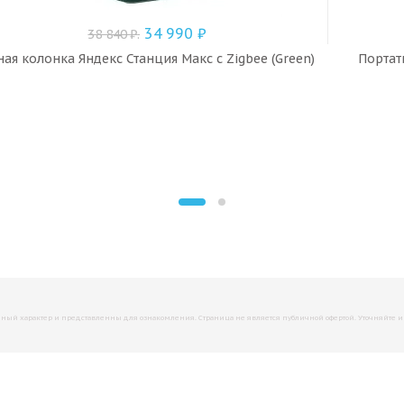
34 990
₽
38 840
₽
.
ая колонка Яндекс Станция Макс с Zigbee (Green)
Портати
й характер и представленны для ознакомления. Страница не является публичной офертой. Уточняйте инфо