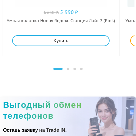
5 990
₽
6 650
₽
.
Умная колонка Новая Яндекс Станция Лайт 2 (Pink)
Умна
Купить
Выгодный обмен
телефонов
Оставь заявку
на Trade IN.