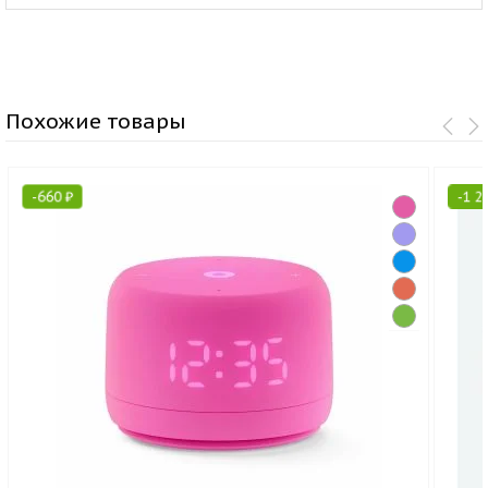
Похожие товары
-
660
₽
-
1 2