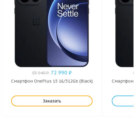
72 990
₽
83 940
₽
.
Смартфон OnePlus 15 16/512Gb (Black)
Смартфон O
Заказать