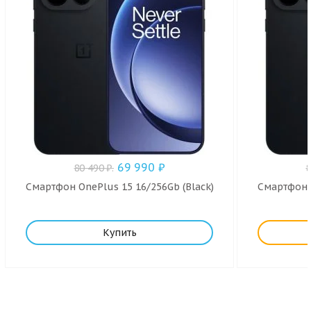
69 990
₽
80 490
₽
.
Смартфон OnePlus 15 16/256Gb (Black)
Смартфон O
Купить