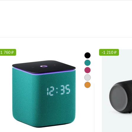
-
1 760
₽
-
1 210
₽