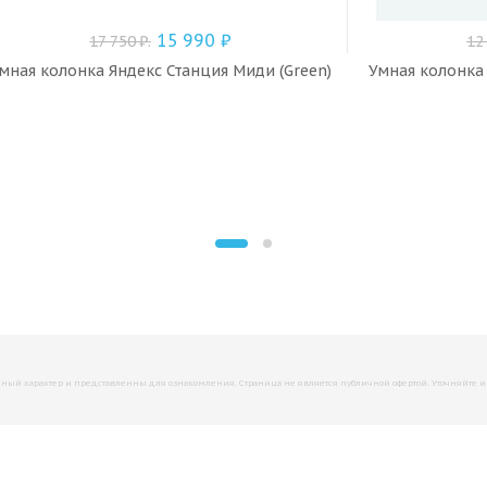
15 990
₽
17 750
₽
.
12
мная колонка Яндекс Станция Миди (Green)
Умная колонка 
й характер и представленны для ознакомления. Страница не является публичной офертой. Уточняйте инфо