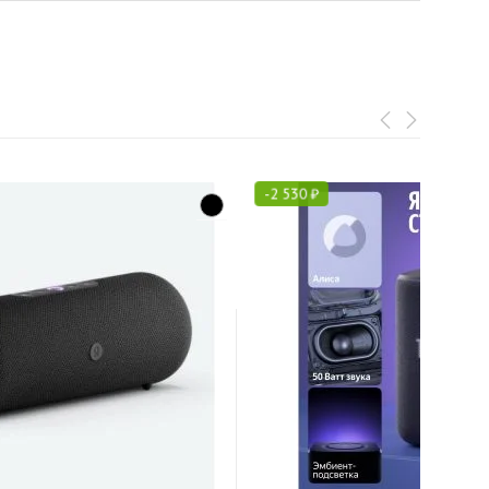
-
2 530
₽