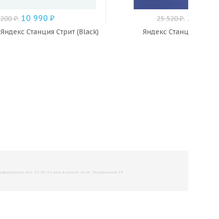
10 990
₽
22 990
 200
₽
.
25 520
₽
.
Яндекс Станция Стрит (Black)
Яндекс Станция 3 (Че
рмацию по т. 33-50-55 или в салоне на Ул. Театральной 19