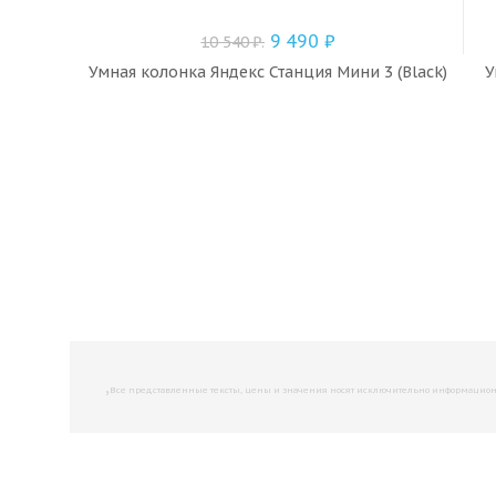
9 490
₽
10 540
₽
.
Умная колонка Яндекс Станция Мини 3 (Black)
У
,
Все представленные тексты, цены и значения носят исключительно информационны