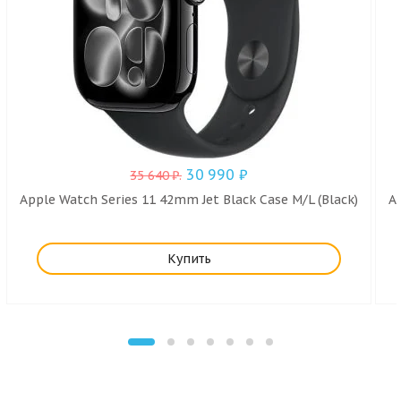
30 990
₽
35 640
₽
.
Apple Watch Series 11 42mm Jet Black Case M/L (Black)
A
Купить