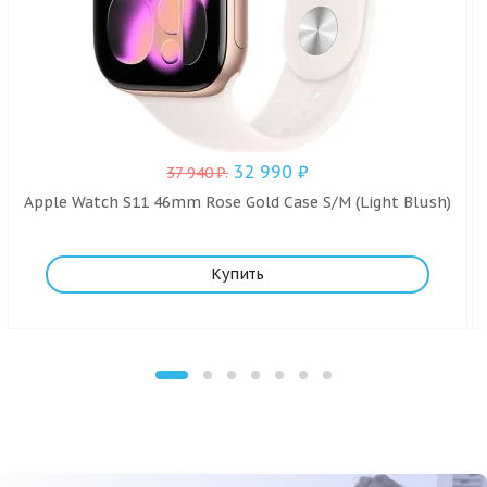
32 990
₽
37 940
₽
.
Apple Watch S11 46mm Rose Gold Case S/M (Light Blush)
Купить