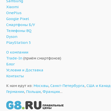
Samsung
Xiaomi
OnePlus
Google Pixel
Смартфоны Б/У
Телефоны BQ
Dyson
PlayStation 5
О компании
Trade-In
(приём смартфонов)
Блог
Условия и Доставка
Контакты
К нам едут из:
Москвы
,
Санкт-Петербурга
,
США и Кана
Германии
,
Польши
,
Франции
…