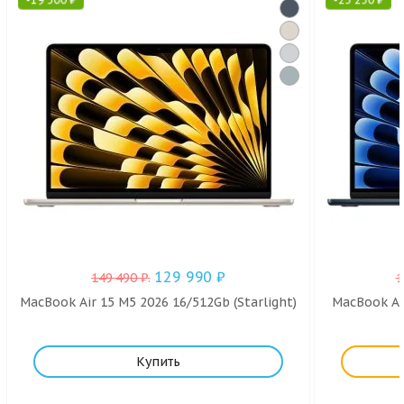
129 990
₽
149 490
₽
.
1
MacBook Air 15 M5 2026 16/512Gb (Starlight)
MacBook Air
Купить