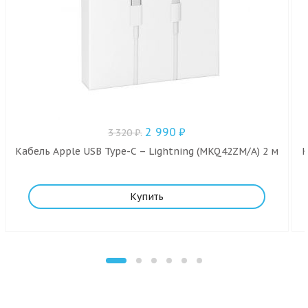
2 990
₽
3 320
₽
.
Кабель Apple USB Type-C – Lightning (MKQ42ZM/A) 2 м
К
Купить