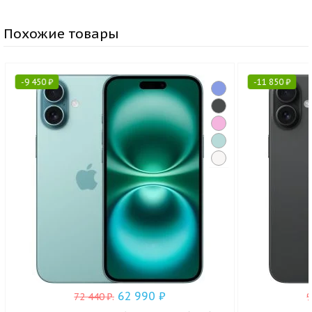
Похожие товары
-
9 450
₽
-
11 850
₽
62 990
₽
72 440
₽
.