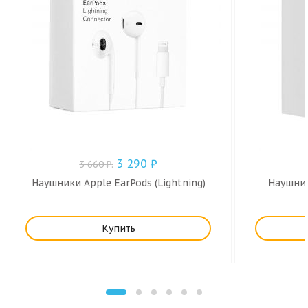
3 290
₽
3 660
₽
.
Наушники Apple EarPods (Lightning)
Наушник
Купить